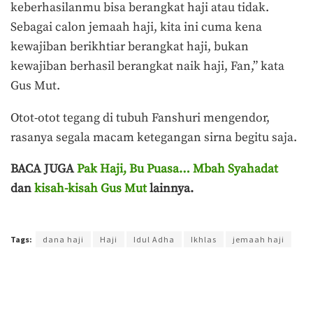
keberhasilanmu bisa berangkat haji atau tidak.
Sebagai calon jemaah haji, kita ini cuma kena
kewajiban berikhtiar berangkat haji, bukan
kewajiban berhasil berangkat naik haji, Fan,” kata
Gus Mut.
Otot-otot tegang di tubuh Fanshuri mengendor,
rasanya segala macam ketegangan sirna begitu saja.
BACA JUGA
Pak Haji, Bu Puasa… Mbah Syahadat
dan
kisah-kisah Gus Mut
lainnya.
Terakhir diperbarui pada 11 Juni 2021 oleh
Ahmad Khadafi
Tags:
dana haji
Haji
Idul Adha
Ikhlas
jemaah haji