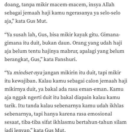
doang, tanpa mikir macem-macem, insya Allah
sebagai jemaah haji kamu ngerasanya ya selo-selo
aja,” kata Gus Mut.
“Ya susah lah, Gus, bisa mikir kayak gitu. Gimana-
gimana itu duit, bukan daun. Orang yang udah haji
aja belum tentu hajinya mabrur, apalagi yang belum
berangkat, Gus,” kata Fanshuri.
“Ya
mindset-nya
jangan mikirin itu duit, tapi mikir
itu kewajiban. Kalau kamu sebagai calon jemaah haji
mikirnya duit, ya bakal ada rasa eman-eman. Kamu
aja nggak ngerti duit itu bakal diapain kalau kamu
tarik. Itu tanda kalau sebenarnya kamu udah ikhlas
sebenarnya, tapi hanya karena rasa emosional
sesaat, tiba-tiba sifat ikhlasmu bertahun-tahun silam
jadi lenyap,” kata Gus Mut.