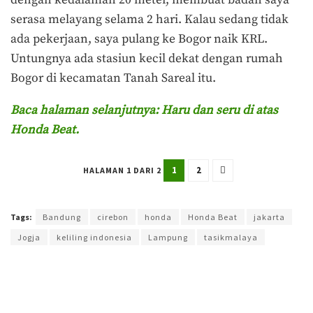
dengan kedalaman 20 meter, membuat badan saya
serasa melayang selama 2 hari. Kalau sedang tidak
ada pekerjaan, saya pulang ke Bogor naik KRL.
Untungnya ada stasiun kecil dekat dengan rumah
Bogor di kecamatan Tanah Sareal itu.
Baca halaman selanjutnya: Haru dan seru di atas
Honda Beat.
1
2
HALAMAN 1 DARI 2
Terakhir diperbarui pada 4 April 2024 oleh
Yamadipati Seno
Tags:
Bandung
cirebon
honda
Honda Beat
jakarta
Jogja
keliling indonesia
Lampung
tasikmalaya