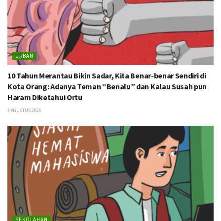
URBAN
10 Tahun Merantau Bikin Sadar, Kita Benar-benar Sendiri di
Kota Orang: Adanya Teman “Benalu” dan Kalau Susah pun
Haram Diketahui Ortu
3 AGUSTUS 2026
SEKOLAHAN