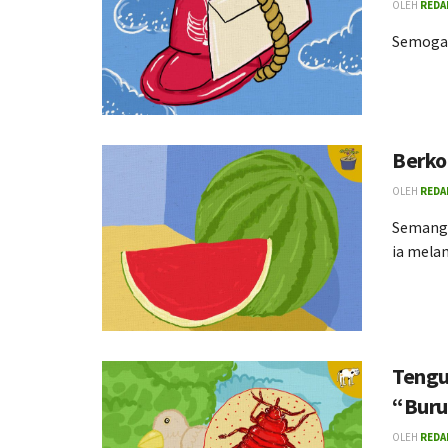
OLEH
REDA
Semoga 
Berko
OLEH
REDA
Semangka
ia mela
Tengu
“Bur
OLEH
REDA