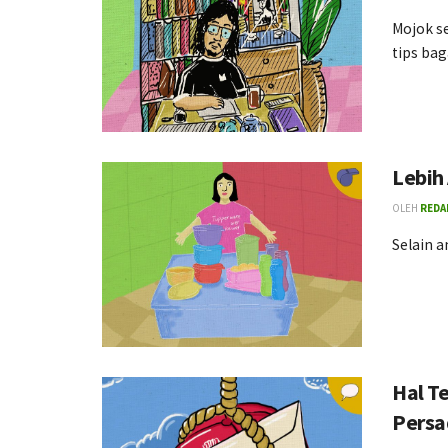
Mojok se
tips bag
Lebih
OLEH
REDA
Selain 
Hal T
Persa