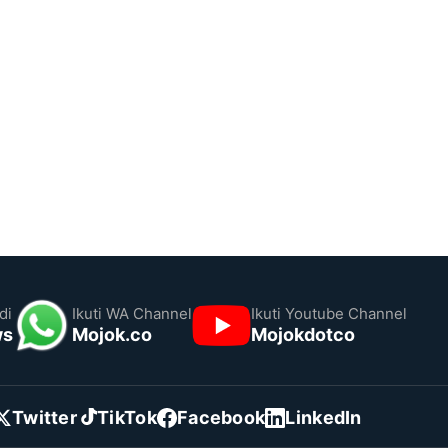
di
Ikuti WA Channel
Ikuti Youtube Channel
ws
Mojok.co
Mojokdotco
Twitter
TikTok
Facebook
LinkedIn