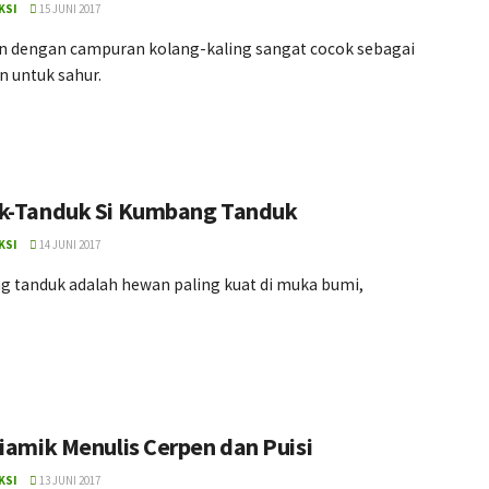
KSI
15 JUNI 2017
 dengan campuran kolang-kaling sangat cocok sebagai
n untuk sahur.
k-Tanduk Si Kumbang Tanduk
KSI
14 JUNI 2017
 tanduk adalah hewan paling kuat di muka bumi,
Ciamik Menulis Cerpen dan Puisi
KSI
13 JUNI 2017