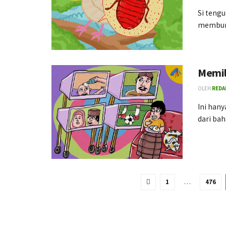
Si tengu
membunu
Memil
OLEH
REDA
Ini han
dari bah
1
…
476