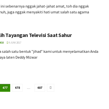
 ini sebenarnya nggak jahat-jahat amat, toh dia nggak
h, juga nggak menyakiti hati umat salah satu agama
ih Tayangan Televisi Saat Sahur
KSI
9 JUNI 2017
ya salah satu bentuk "jihad" kami untuk menyelamatkan Anda
aya laten Deddy Mizwar
477
478
…
487