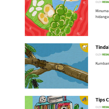
OLEH
REDA
Minuman
hidanga
Tinda
OLEH
REDA
Kumbang
Tips 
OLEH
REDA