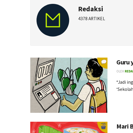
Redaksi
4378 ARTIKEL
Guru 
OLEH
REDA
“Jadi in
‘Sekolah 
Mari 