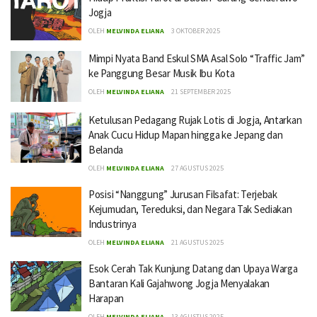
Jogja
OLEH
MELVINDA ELIANA
3 OKTOBER 2025
Mimpi Nyata Band Eskul SMA Asal Solo “Traffic Jam”
ke Panggung Besar Musik Ibu Kota
OLEH
MELVINDA ELIANA
21 SEPTEMBER 2025
Ketulusan Pedagang Rujak Lotis di Jogja, Antarkan
Anak Cucu Hidup Mapan hingga ke Jepang dan
Belanda
OLEH
MELVINDA ELIANA
27 AGUSTUS 2025
Posisi “Nanggung” Jurusan Filsafat: Terjebak
Kejumudan, Tereduksi, dan Negara Tak Sediakan
Industrinya
OLEH
MELVINDA ELIANA
21 AGUSTUS 2025
Esok Cerah Tak Kunjung Datang dan Upaya Warga
Bantaran Kali Gajahwong Jogja Menyalakan
Harapan
OLEH
MELVINDA ELIANA
13 AGUSTUS 2025