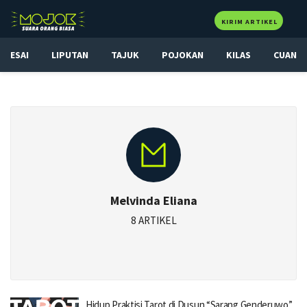
KIRIM ARTIKEL
ESAI
LIPUTAN
TAJUK
POJOKAN
KILAS
CUAN
Melvinda Eliana
8 ARTIKEL
Hidup Praktisi Tarot di Dusun “Sarang Genderuwo”