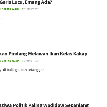
 Garis Lucu, Emang Ada?
L GAFFAR KARIM
31 MARET 2021
a~
Ikan Pindang Melawan Ikan Kelas Kakap
L GAFFAR KARIM
22 MARET 2021
i di balik ghibah tetangga~
istiwa Politik Paling Wadidaw Sepanjang