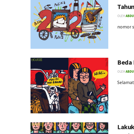
Tahun
OLEH
ABDU
nomor s
Beda P
OLEH
ABDU
Selamat
Lakuk