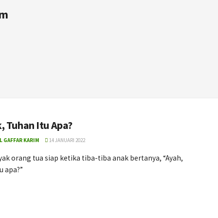
im
, Tuhan Itu Apa?
L GAFFAR KARIM
14 JANUARI 2022
ak orang tua siap ketika tiba-tiba anak bertanya, “Ayah,
u apa?”