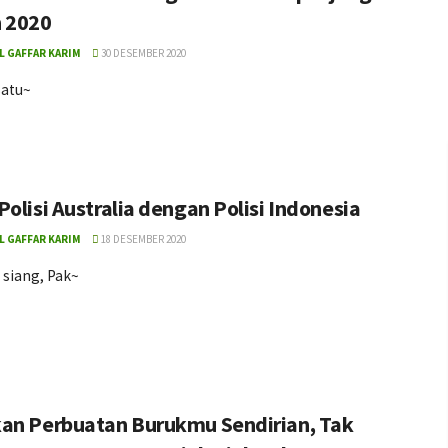
 2020
L GAFFAR KARIM
30 DESEMBER 2020
atu~
olisi Australia dengan Polisi Indonesia
L GAFFAR KARIM
18 DESEMBER 2020
 siang, Pak~
an Perbuatan Burukmu Sendirian, Tak