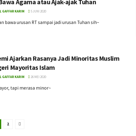
Bawa Agama atau Ajak-ajak Tuhan
L GAFFAR KARIM
5 JUNI 2020
an bawa urusan RT sampai jadi urusan Tuhan sih~
mi Ajarkan Rasanya Jadi Minoritas Muslim
geri Mayoritas Islam
L GAFFAR KARIM
26 MEI 2020
ayor, tapi merasa minor~
2