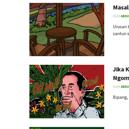
Masal
OLEH
ABDU
Urusan 
santun 
Jika 
Ngom
OLEH
ABDU
Bipang, z