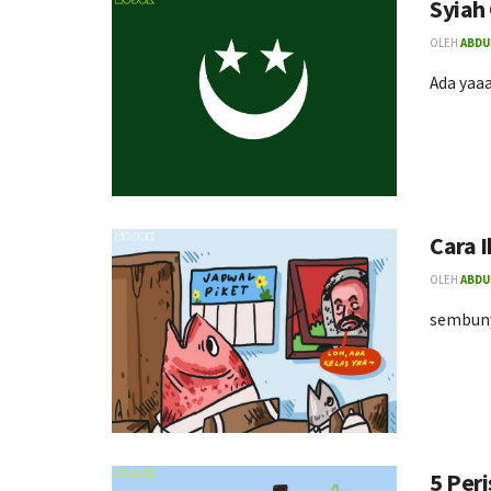
Syiah
OLEH
ABDU
Ada yaa
Cara 
OLEH
ABDU
sembuny
5 Per