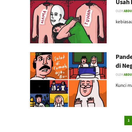
Usah 
OLEH
ABDU
kebiasa
Pande
di Ne
OLEH
ABDU
Kunci m
1