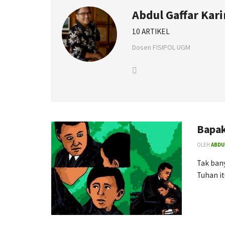
Abdul Gaffar Kar
10 ARTIKEL
Dosen FISIPOL UGM
Bapak
OLEH
ABDU
Tak bany
Tuhan it