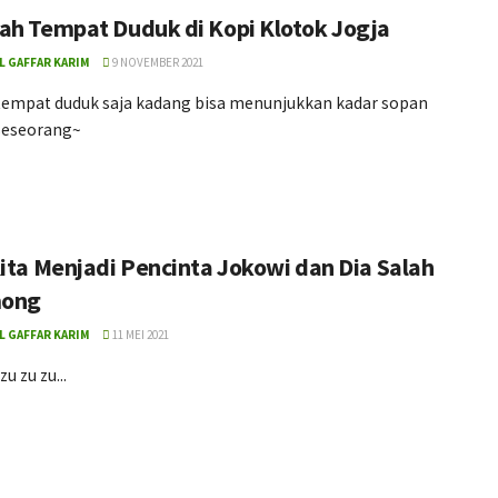
ah Tempat Duduk di Kopi Klotok Jogja
L GAFFAR KARIM
9 NOVEMBER 2021
tempat duduk saja kadang bisa menunjukkan kadar sopan
seseorang~
Kita Menjadi Pencinta Jokowi dan Dia Salah
ong
L GAFFAR KARIM
11 MEI 2021
u zu zu...