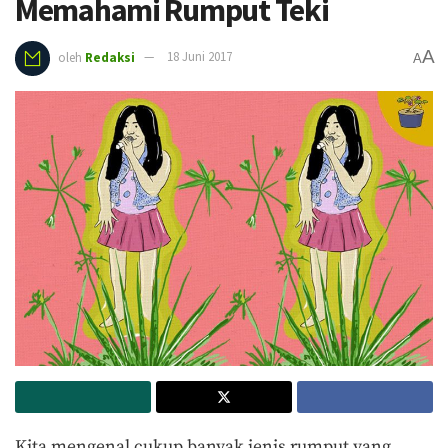
Memahami Rumput Teki
A
oleh
Redaksi
18 Juni 2017
A
Kita mengenal cukup banyak jenis rumput yang