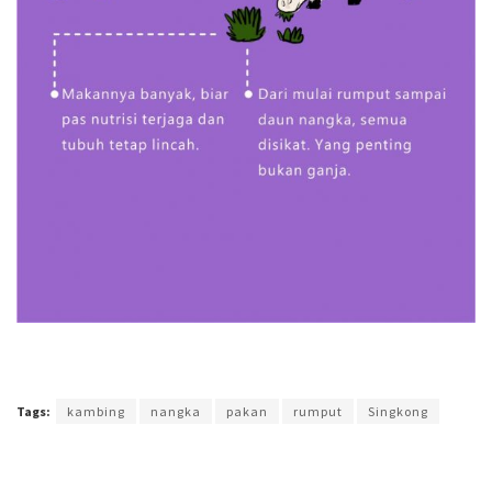
Terakhir diperbarui pada 31 Agustus 2017 oleh
Arlian Buana
Tags:
kambing
nangka
pakan
rumput
Singkong