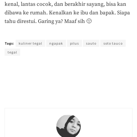
kenal, lantas cocok, dan berakhir sayang, bisa kan
dibawa ke rumah. Kenalkan ke ibu dan bapak. Siapa
tahu direstui. Garing ya? Maaf sih 🙁
Terakhir diperbarui pada 16 Juni 2017 oleh
Admin
Tags:
kuliner tegal
ngapak
pilus
sauto
soto tauco
tegal