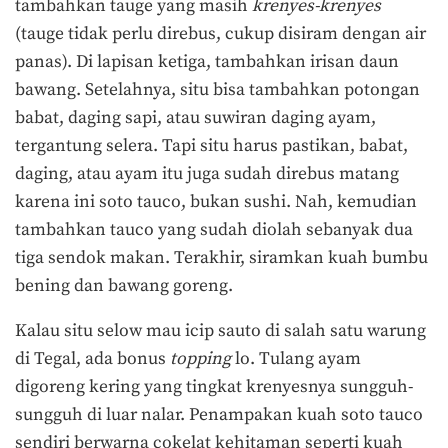
tambahkan tauge yang masih
krenyes-krenyes
(tauge tidak perlu direbus, cukup disiram dengan air
panas). Di lapisan ketiga, tambahkan irisan daun
bawang. Setelahnya, situ bisa tambahkan potongan
babat, daging sapi, atau suwiran daging ayam,
tergantung selera. Tapi situ harus pastikan, babat,
daging, atau ayam itu juga sudah direbus matang
karena ini soto tauco, bukan sushi. Nah, kemudian
tambahkan tauco yang sudah diolah sebanyak dua
tiga sendok makan. Terakhir, siramkan kuah bumbu
bening dan bawang goreng.
Kalau situ selow mau icip sauto di salah satu warung
di Tegal, ada bonus
to
p
ping
lo. Tulang ayam
digoreng kering yang tingkat krenyesnya sungguh-
sungguh di luar nalar. Penampakan kuah soto tauco
sendiri berwarna cokelat kehitaman seperti kuah