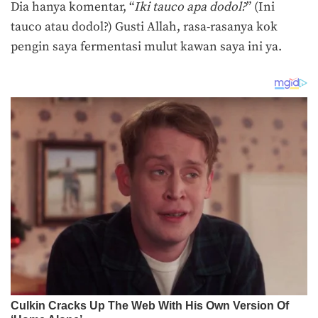
Dia hanya komentar, “
Iki tauco apa dodol?
” (Ini
tauco atau dodol?) Gusti Allah, rasa-rasanya kok
pengin saya fermentasi mulut kawan saya ini ya.