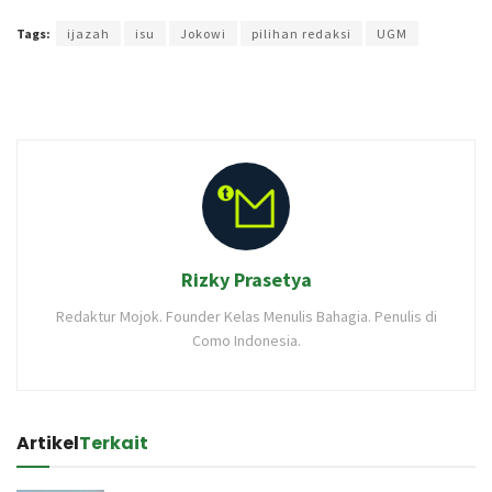
Tags:
ijazah
isu
Jokowi
pilihan redaksi
UGM
Rizky Prasetya
Redaktur Mojok. Founder Kelas Menulis Bahagia. Penulis di
Como Indonesia.
Artikel
Terkait