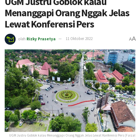
UGM Justru Goblok kalau
Menanggapi Orang Nggak Jelas
Lewat Konferensi Pers
A
oleh
Rizky Prasetya
11 Oktober 2022
A
UGM Justru Goblok kalau Menanggapi Orang Nggak Jelas Lewat Konferensi Pers (Faizal