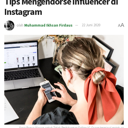
Tips Mengendorse Influencer di
Instagram
A
oleh
Muhammad Ikhsan Firdaus
22 Juni 2020
A
Saya Punya Alasan untuk Tidak Perhitungan Follow IG Orang terminal mojok.co