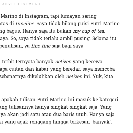
ADVERTISEMENT
 Marino di Instagram, tapi lumayan sering
ntas di
timeline
. Saya tidak bilang puisi Putri Marino
ilang bagus. Hanya saja itu bukan
my cup of tea
,
ya. So, saya tidak terlalu ambil pusing. Selama itu
penulisan, ya
fine-fine
saja bagi saya.
a terbit ternyata banyak
netizen
yang kecewa.
apa cuitan dan kabar yang beredar, saya mencoba
 sebenarnya dikeluhkan oleh
netizen
ini. Yuk, kita
apakah tulisan Putri Marino ini masuk ke kategori
ang tulisannya hanya singkat-singkat saja. Yang
ya akan jadi satu atau dua baris utuh. Hanya saja
asi yang agak renggang hingga terkesan ‘banyak’.