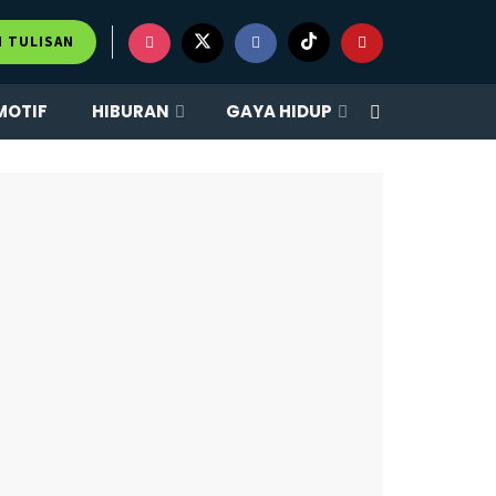
×
M TULISAN
MOTIF
HIBURAN
GAYA HIDUP