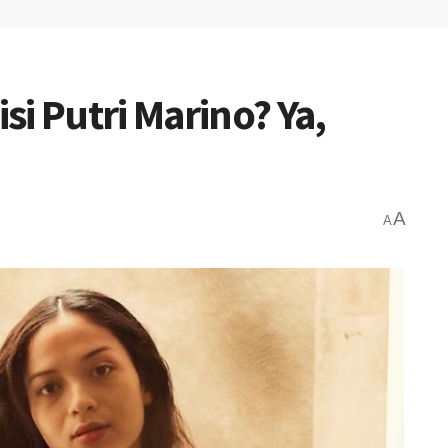
i Putri Marino? Ya,
A
A