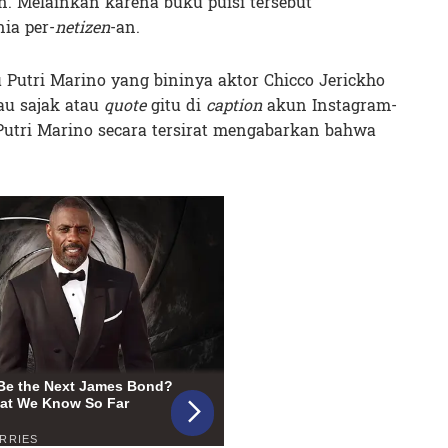
. Melainkan karena buku puisi tersebut
ia per-
netizen
-an.
Putri Marino yang bininya aktor Chicco Jerickho
au sajak atau
quote
gitu di
caption
akun Instagram-
Putri Marino secara tersirat mengabarkan bahwa