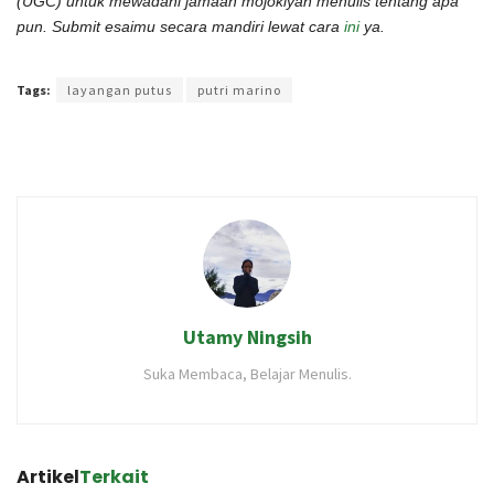
(UGC) untuk mewadahi jamaah mojokiyah menulis tentang apa
pun. Submit esaimu secara mandiri lewat cara
ini
ya.
Terakhir diperbarui pada 8 Januari 2022 oleh
Rizky Prasetya
Tags:
layangan putus
putri marino
Utamy Ningsih
Suka Membaca, Belajar Menulis.
Artikel
Terkait