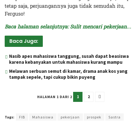
tetap saja, perjuangannya juga tidak semudah itu,
Ferguso!
Baca halaman selanjutnya: Sulit mencari pekerjaan…
Baca Juga:
Nasib apes mahasiswa tanggung, susah dapat beasiswa
karena kebanyakan untuk mahasiswa kurang mampu
Melawan serbuan semut di kamar, drama anak kos yang
tampak sepele, tapi cukup bikin puyeng
1
2
HALAMAN 1 DARI 2
Terakhir diperbarui pada 14 Agustus 2023 oleh
Intan Ekapratiwi
Tags:
FIB
Mahasiswa
pekerjaan
prospek
Sastra