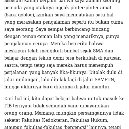
Sebelum kalian berpikir bahwa saya adalah seorang
pemuda yang otaknya nggak pinter-pinter amat
(baca: goblog), izinkan saya mengatakan satu hal:
yang merasakan pengalaman seperti itu bukan cuma
saya seorang. Saya sempat berbincang-bincang
dengan teman-teman lain yang menariknya, punya
pengalaman serupa. Mereka bercerita bahwa
meskipun telah mengikuti bimbel sejak SMA dan
belajar dengan tekun demi bisa berkuliah di jurusan
sastra, tetapi tetap saja mereka harus menempuh
perjalanan yang banyak lika-likunya. Ditolak dulu di
jalur undangan, lalu ditolak lagi di jalur SBMPTN,
hingga akhirnya baru diterima di jalur mandiri.
Dari hal ini, kita dapat belajar bahwa untuk masuk ke
FIB ternyata tidak semudah yang dibayangkan
orang-orang. Memang, mungkin persaingannya tidak
seketat Fakultas Kedokteran, Fakultas Hukum,
ataupun fakultas-fakultas “bergengsi” lainnya, tetapi