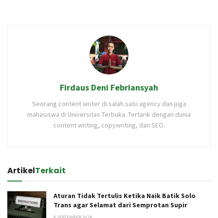
Firdaus Deni Febriansyah
Seorang content writer di salah satu agency dan juga
mahasiswa di Universitas Terbuka. Tertarik dengan dunia
content writing, copywriting, dan SEO.
Artikel
Terkait
Aturan Tidak Tertulis Ketika Naik Batik Solo
Trans agar Selamat dari Semprotan Supir
8 SEPTEMBER 2024