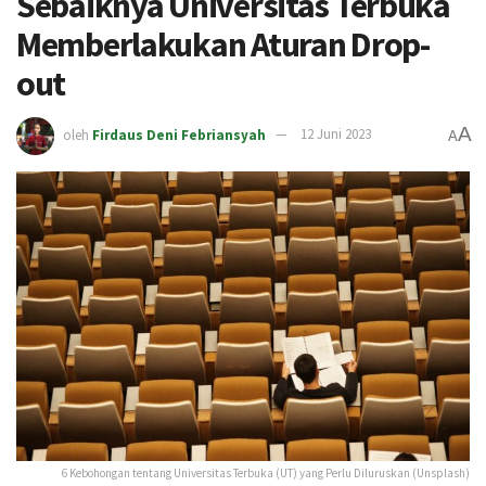
Sebaiknya Universitas Terbuka
Memberlakukan Aturan Drop-
out
A
oleh
Firdaus Deni Febriansyah
12 Juni 2023
A
6 Kebohongan tentang Universitas Terbuka (UT) yang Perlu Diluruskan (Unsplash)