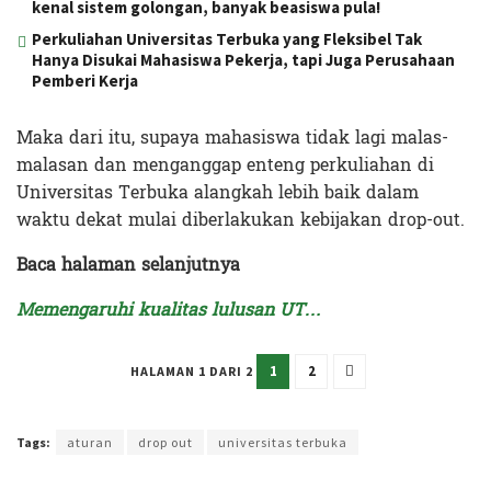
kenal sistem golongan, banyak beasiswa pula!
Perkuliahan Universitas Terbuka yang Fleksibel Tak
Hanya Disukai Mahasiswa Pekerja, tapi Juga Perusahaan
Pemberi Kerja
Maka dari itu, supaya mahasiswa tidak lagi malas-
malasan dan menganggap enteng perkuliahan di
Universitas Terbuka alangkah lebih baik dalam
waktu dekat mulai diberlakukan kebijakan drop-out.
Baca halaman selanjutnya
Memengaruhi kualitas lulusan UT…
1
2
HALAMAN 1 DARI 2
Terakhir diperbarui pada 14 Juni 2023 oleh
Intan Ekapratiwi
Tags:
aturan
drop out
universitas terbuka