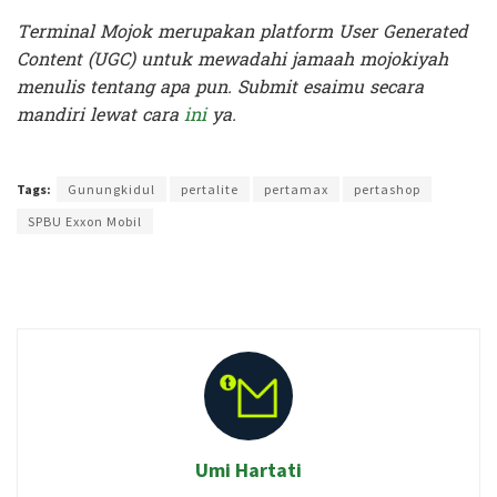
Terminal Mojok merupakan platform User Generated
Content (UGC) untuk mewadahi jamaah mojokiyah
menulis tentang apa pun. Submit esaimu secara
mandiri lewat cara
ini
ya.
Terakhir diperbarui pada 6 April 2024 oleh
Yamadipati Seno
Tags:
Gunungkidul
pertalite
pertamax
pertashop
SPBU Exxon Mobil
Umi Hartati