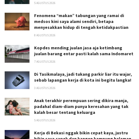
5 AGUSTUS 2026
Fenomena “makan” tabungan yang ramai di
medsos kini saya alami sendiri, betapa
menyesakkan hidup di tengah ketidakpastian
8 AGUSTUS 2026
Kopdes mending jualan jasa aja ketimbang
jualan barang entar pasti kalah sama Indomaret
7 AGUSTUS 2026
Di Tasikmalaya, jadi tukang parkir liar itu wajar,
sebab lapangan kerja di kota ini begitu langka!
3 AGUSTUS 2026
Anak terakhir perempuan sering dikira manja,
padahal diam-diam punya keresahan yang tak
kalah besar tentang keluarga
5 AGUSTUS 2026
Kerja di Bekasi nggak bikin cepat kaya, justru
bikin saya capek dan kangen kampung halaman