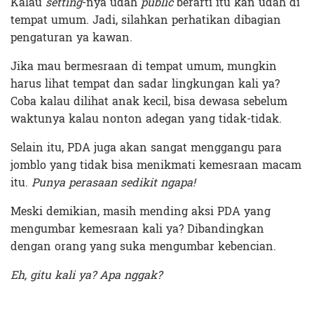
Kalau
setting
-nya udah
public
berarti itu kan udah di
tempat umum. Jadi, silahkan perhatikan dibagian
pengaturan ya kawan.
Jika mau bermesraan di tempat umum, mungkin
harus lihat tempat dan sadar lingkungan kali ya?
Coba kalau dilihat anak kecil, bisa dewasa sebelum
waktunya kalau nonton adegan yang tidak-tidak.
Selain itu, PDA juga akan sangat menggangu para
jomblo yang tidak bisa menikmati kemesraan macam
itu.
Punya perasaan sedikit ngapa!
Meski demikian, masih mending aksi PDA yang
mengumbar kemesraan kali ya? Dibandingkan
dengan orang yang suka mengumbar kebencian.
Eh, gitu kali ya? Apa nggak?
Terakhir diperbarui pada 5 Oktober 2021 oleh
Ibil S Widodo