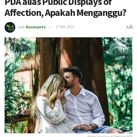
PDA alias Public Displays of
Affection, Apakah Menganggu?
A
oleh
Rusmanto
17 Mei 2019
A
Public Displays of Offection PDA