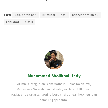
Terakhir diperbarui pada 7 Januari 2026 oleh
Anggi Thoat Ariyanto
Tags:
kabupaten pati
Kriminal
pati
pengendara plat k
penjahat
plat k
Muhammad Sholikhul Hady
Alumnus Perguruan Islam Matholi'ul Falah Kajen Pati,
Mahasiswa Sejarah dan Kebudayaan Islam UIN Sunan
Kalijaga Yogyakarta. . Sering berdamai dengan kebingungan
sambil ngopi santai.