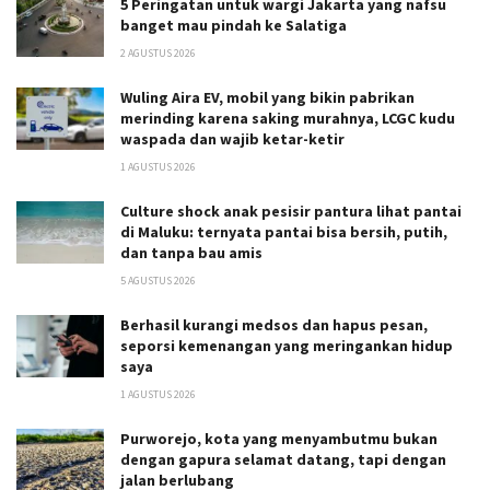
5 Peringatan untuk wargi Jakarta yang nafsu
banget mau pindah ke Salatiga
2 AGUSTUS 2026
Wuling Aira EV, mobil yang bikin pabrikan
merinding karena saking murahnya, LCGC kudu
waspada dan wajib ketar-ketir
1 AGUSTUS 2026
Culture shock anak pesisir pantura lihat pantai
di Maluku: ternyata pantai bisa bersih, putih,
dan tanpa bau amis
5 AGUSTUS 2026
Berhasil kurangi medsos dan hapus pesan,
seporsi kemenangan yang meringankan hidup
saya
1 AGUSTUS 2026
Purworejo, kota yang menyambutmu bukan
dengan gapura selamat datang, tapi dengan
jalan berlubang