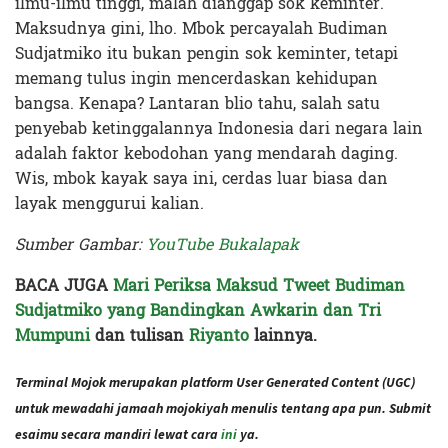
ilmu-ilmu tinggi, malah dianggap sok keminter.
Maksudnya gini, lho. Mbok percayalah Budiman
Sudjatmiko itu bukan pengin sok keminter, tetapi
memang tulus ingin mencerdaskan kehidupan
bangsa. Kenapa? Lantaran blio tahu, salah satu
penyebab ketinggalannya Indonesia dari negara lain
adalah faktor kebodohan yang mendarah daging.
Wis, mbok kayak saya ini, cerdas luar biasa dan
layak menggurui kalian.
Sumber Gambar:
YouTube Bukalapak
BACA JUGA
Mari Periksa Maksud Tweet Budiman
Sudjatmiko yang Bandingkan Awkarin dan Tri
Mumpuni
dan tulisan
Riyanto
lainnya.
Terminal Mojok merupakan platform User Generated Content (UGC)
untuk mewadahi jamaah mojokiyah menulis tentang apa pun. Submit
esaimu secara mandiri lewat cara
ini
ya.