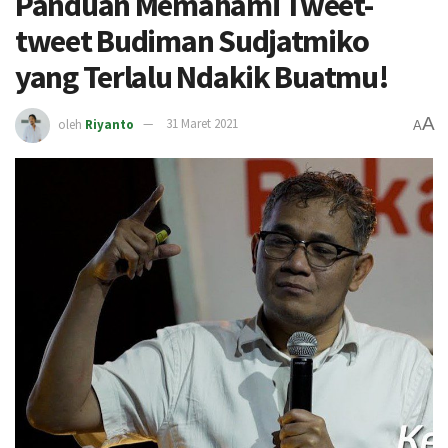
Panduan Memahami Tweet-
tweet Budiman Sudjatmiko
yang Terlalu Ndakik Buatmu!
A
oleh
Riyanto
31 Maret 2021
A