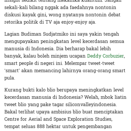
insight sedikit tentang mekanika kuantum. Jangan
sekali-kali bilang nggak ada faedahnya nontonin
diskusi kayak gini, wong nyatanya nontonin debat
retorika politik di TV aja enjoy-enjoy aja.
Lagian Budiman Sudjatmiko ini saya yakin tengah
mengupayakan peningkatan level kecerdasan semua
manusia di Indonesia. Dia berharap bakal lebih
banyak, kalau boleh minjem ucapan
Deddy Corbuzier
,
smart people di negeri ini. Melempar tweet-tweet
‘smart’ akan memancing lahirnya orang-orang smart
pula.
Kurang bukti kalo blio berupaya meningkatkan level
kecerdasan manusia di Indonesia? Welah, mbok liatin
tweet blio yang pake tagar siliconvalleyindonesia.
Bakal terlihat upaya ambisius blio buat menciptakan
Centre for Aerial and Space Exploration Studies,
tempat seluas 888 hektar untuk pengembangan