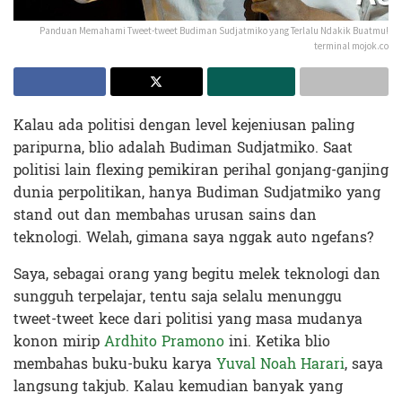
Panduan Memahami Tweet-tweet Budiman Sudjatmiko yang Terlalu Ndakik Buatmu!
terminal mojok.co
Kalau ada politisi dengan level kejeniusan paling
paripurna, blio adalah Budiman Sudjatmiko. Saat
politisi lain flexing pemikiran perihal gonjang-ganjing
dunia perpolitikan, hanya Budiman Sudjatmiko yang
stand out dan membahas urusan sains dan
teknologi. Welah, gimana saya nggak auto ngefans?
Saya, sebagai orang yang begitu melek teknologi dan
sungguh terpelajar, tentu saja selalu menunggu
tweet-tweet kece dari politisi yang masa mudanya
konon mirip
Ardhito Pramono
ini. Ketika blio
membahas buku-buku karya
Yuval Noah Harari
, saya
langsung takjub. Kalau kemudian banyak yang