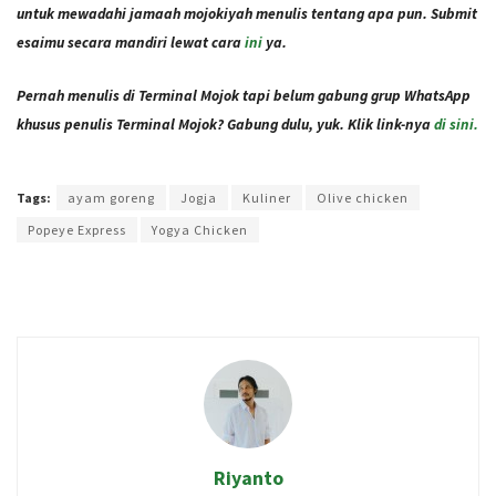
untuk mewadahi jamaah mojokiyah menulis tentang apa pun. Submit
esaimu secara mandiri lewat cara
ini
ya.
Pernah menulis di Terminal Mojok tapi belum gabung grup WhatsApp
khusus penulis Terminal Mojok? Gabung dulu, yuk. Klik link-nya
di sini.
Terakhir diperbarui pada 16 Juli 2021 oleh
Intan Ekapratiwi
Tags:
ayam goreng
Jogja
Kuliner
Olive chicken
Popeye Express
Yogya Chicken
Riyanto