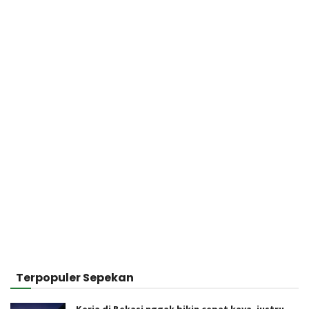
Terpopuler Sepekan
Kerja di Bekasi nggak bikin cepat kaya, justru