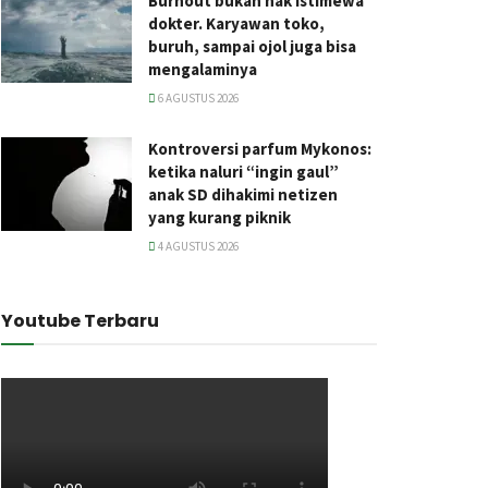
Burnout bukan hak istimewa
dokter. Karyawan toko,
buruh, sampai ojol juga bisa
mengalaminya
6 AGUSTUS 2026
Kontroversi parfum Mykonos:
ketika naluri “ingin gaul”
anak SD dihakimi netizen
yang kurang piknik
4 AGUSTUS 2026
Youtube Terbaru