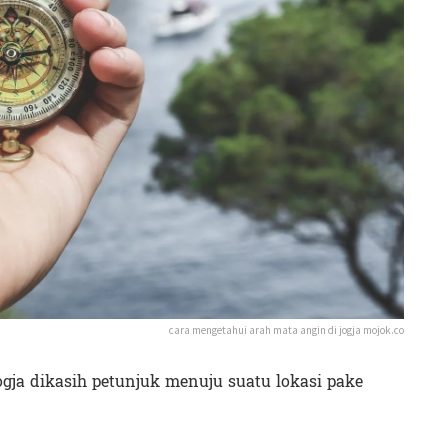
cara mengetahui arah mata angin di jogja mojok.co
gja dikasih petunjuk menuju suatu lokasi pake