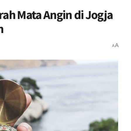
rah Mata Angin di Jogja
h
A
A