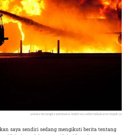
pelaku tersangka pembakar mobil via vallen kebakaran mojok.co
kan saya sendiri sedang mengikuti berita tentang