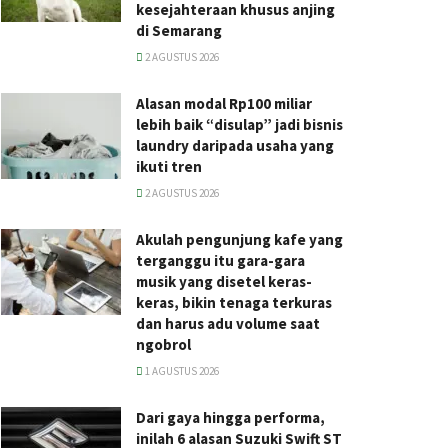
kesejahteraan khusus anjing
di Semarang
2 AGUSTUS 2026
Alasan modal Rp100 miliar
lebih baik “disulap” jadi bisnis
laundry daripada usaha yang
ikuti tren
2 AGUSTUS 2026
Akulah pengunjung kafe yang
terganggu itu gara-gara
musik yang disetel keras-
keras, bikin tenaga terkuras
dan harus adu volume saat
ngobrol
1 AGUSTUS 2026
Dari gaya hingga performa,
inilah 6 alasan Suzuki Swift ST