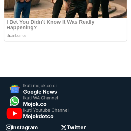
Ikuti mojok.co di
Google News
Ikuti WA Channel
Mojok.co
Ikuti Youtube Channel
Mojokdotco
Instagram
Twitter