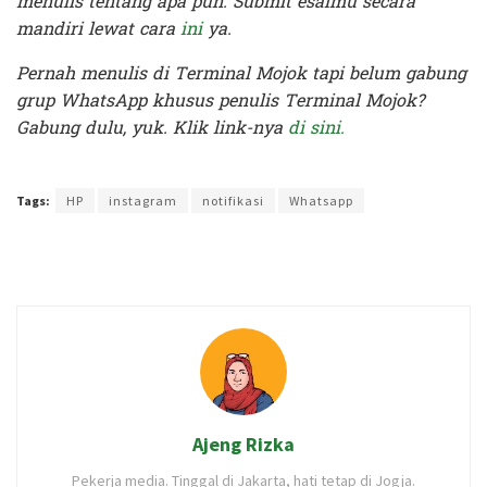
menulis tentang apa pun. Submit esaimu secara
mandiri lewat cara
ini
ya.
Pernah menulis di Terminal Mojok tapi belum gabung
grup WhatsApp khusus penulis Terminal Mojok?
Gabung dulu, yuk. Klik link-nya
di sini.
Terakhir diperbarui pada 24 Oktober 2020 oleh
Rizky Prasetya
Tags:
HP
instagram
notifikasi
Whatsapp
Ajeng Rizka
Pekerja media. Tinggal di Jakarta, hati tetap di Jogja.