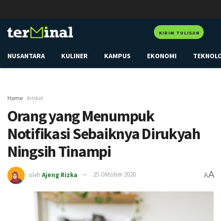
KIRIM TULISAN
NUSANTARA
KULINER
KAMPUS
EKONOMI
TEKNOL
Home
Artikel
Orang yang Menumpuk
Notifikasi Sebaiknya Dirukyah
Ningsih Tinampi
A
oleh
Ajeng Rizka
25 Oktober 2020
A