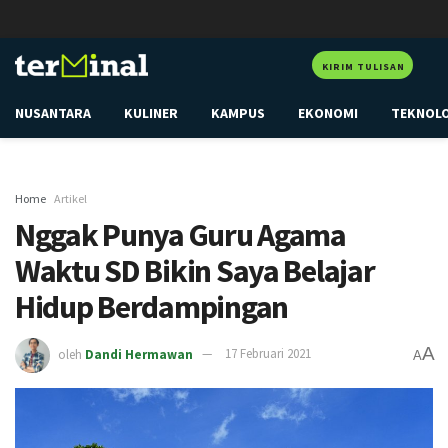
KIRIM TULISAN
NUSANTARA
KULINER
KAMPUS
EKONOMI
TEKNOL
Home
Artikel
Nggak Punya Guru Agama
Waktu SD Bikin Saya Belajar
Hidup Berdampingan
A
oleh
Dandi Hermawan
17 Februari 2021
A