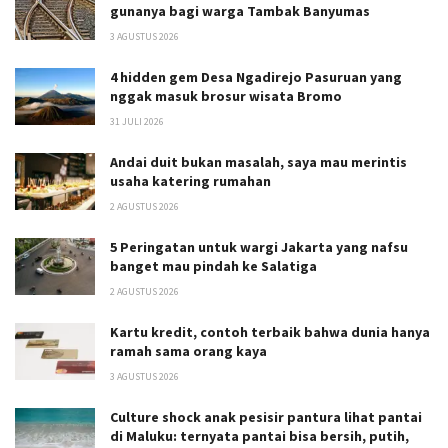
gunanya bagi warga Tambak Banyumas
3 AGUSTUS 2026
4 hidden gem Desa Ngadirejo Pasuruan yang
nggak masuk brosur wisata Bromo
31 JULI 2026
Andai duit bukan masalah, saya mau merintis
usaha katering rumahan
2 AGUSTUS 2026
5 Peringatan untuk wargi Jakarta yang nafsu
banget mau pindah ke Salatiga
2 AGUSTUS 2026
Kartu kredit, contoh terbaik bahwa dunia hanya
ramah sama orang kaya
3 AGUSTUS 2026
Culture shock anak pesisir pantura lihat pantai
di Maluku: ternyata pantai bisa bersih, putih,