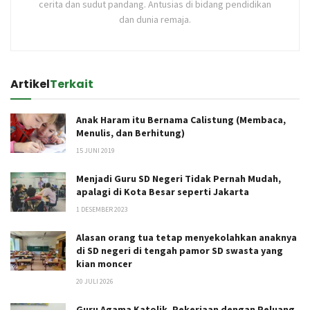
cerita dan sudut pandang. Antusias di bidang pendidikan
dan dunia remaja.
Artikel
Terkait
Anak Haram itu Bernama Calistung (Membaca,
Menulis, dan Berhitung)
15 JUNI 2019
Menjadi Guru SD Negeri Tidak Pernah Mudah,
apalagi di Kota Besar seperti Jakarta
1 DESEMBER 2023
Alasan orang tua tetap menyekolahkan anaknya
di SD negeri di tengah pamor SD swasta yang
kian moncer
20 JULI 2026
Guru Agama Katolik, Pekerjaan dengan Peluang