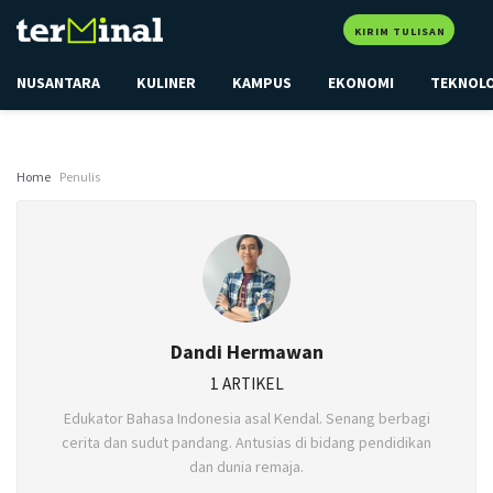
KIRIM TULISAN
NUSANTARA
KULINER
KAMPUS
EKONOMI
TEKNOL
Home
Penulis
Dandi Hermawan
1 ARTIKEL
Edukator Bahasa Indonesia asal Kendal. Senang berbagi
cerita dan sudut pandang. Antusias di bidang pendidikan
dan dunia remaja.