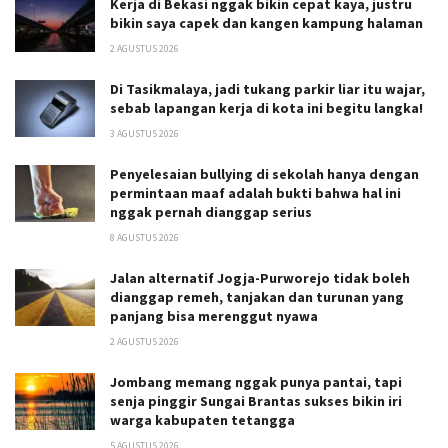
Kerja di Bekasi nggak bikin cepat kaya, justru
bikin saya capek dan kangen kampung halaman
2 AGUSTUS 2026
Di Tasikmalaya, jadi tukang parkir liar itu wajar,
sebab lapangan kerja di kota ini begitu langka!
3 AGUSTUS 2026
Penyelesaian bullying di sekolah hanya dengan
permintaan maaf adalah bukti bahwa hal ini
nggak pernah dianggap serius
8 AGUSTUS 2026
Jalan alternatif Jogja-Purworejo tidak boleh
dianggap remeh, tanjakan dan turunan yang
panjang bisa merenggut nyawa
2 AGUSTUS 2026
Jombang memang nggak punya pantai, tapi
senja pinggir Sungai Brantas sukses bikin iri
warga kabupaten tetangga
5 AGUSTUS 2026