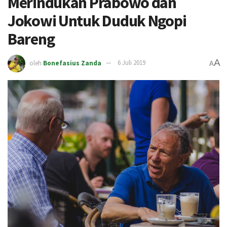
Merindukan Prabowo dan
Jokowi Untuk Duduk Ngopi
Bareng
A
oleh
Bonefasius Zanda
6 Juli 2019
A