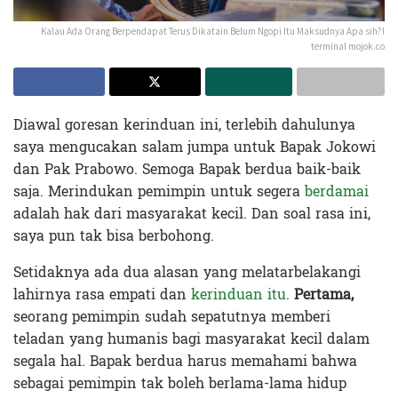
Kalau Ada Orang Berpendapat Terus Dikatain Belum Ngopi Itu Maksudnya Apa sih?!
terminal mojok.co
Diawal goresan kerinduan ini, terlebih dahulunya
saya mengucakan salam jumpa untuk Bapak Jokowi
dan Pak Prabowo. Semoga Bapak berdua baik-baik
saja. Merindukan pemimpin untuk segera
berdamai
adalah hak dari masyarakat kecil. Dan soal rasa ini,
saya pun tak bisa berbohong.
Setidaknya ada dua alasan yang melatarbelakangi
lahirnya rasa empati dan
kerinduan itu
.
Pertama,
seorang pemimpin sudah sepatutnya memberi
teladan yang humanis bagi masyarakat kecil dalam
segala hal. Bapak berdua harus memahami bahwa
sebagai pemimpin tak boleh berlama-lama hidup