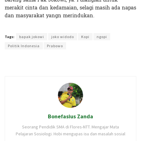
merakit cinta dan kedamaian, selagi masih ada napas
dan masyarakat yangn merindukan.
Terakhir diperbarui pada 20 Januari 2022 oleh
Ibil S Widodo
Tags:
bapak jokowi
joko widodo
Kopi
ngopi
Politik Indonesia
Prabowo
Bonefasius Zanda
Seorang Pendidik SMA di Flores-NTT. Mengajar Mata
Pelajaran Sosiologi. Hobi mengupas isu dan masalah sosial