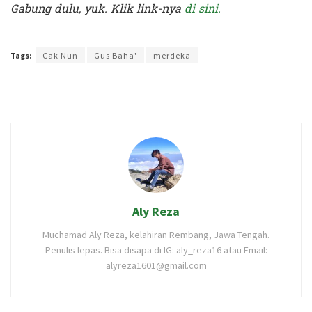
Gabung dulu, yuk. Klik link-nya
di sini.
Terakhir diperbarui pada 21 Agustus 2020 oleh
Yamadipati Seno
Tags:
Cak Nun
Gus Baha'
merdeka
Aly Reza
Muchamad Aly Reza, kelahiran Rembang, Jawa Tengah.
Penulis lepas. Bisa disapa di IG: aly_reza16 atau Email:
alyreza1601@gmail.com