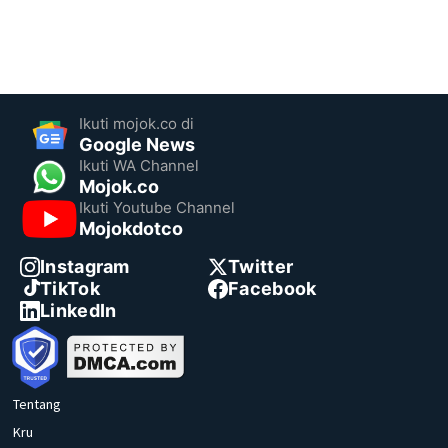
Ikuti mojok.co di
Google News
Ikuti WA Channel
Mojok.co
Ikuti Youtube Channel
Mojokdotco
Instagram
Twitter
TikTok
Facebook
LinkedIn
Tentang
Kru