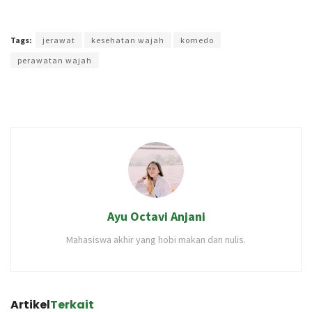
Terakhir diperbarui pada 11 Mei 2021 oleh
Intan Ekapratiwi
Tags:
jerawat
kesehatan wajah
komedo
perawatan wajah
Ayu Octavi Anjani
Mahasiswa akhir yang hobi makan dan nulis.
Artikel
Terkait