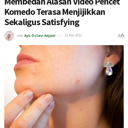
Membedah Alasan Video Pencet
Komedo Terasa Menjijikkan
Sekaligus Satisfying
A
oleh
Ayu Octavi Anjani
11 Mei 2021
A