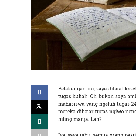
Belakangan ini, saya dibuat ke
tugas kuliah. Oh, bukan saya am
mahasiswa yang ngeluh tugas 24
mereka dihajar tugas ngiwo neng
hiling manja. Lah?
Iya, saya tahu, semua orang pa