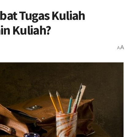
at Tugas Kuliah
in Kuliah?
A
A