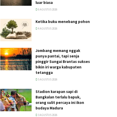
luar biasa
6 AGUSTUS 2026
Ketika buku menebang pohon
4 AGUSTUS 2026
Jombang memang nggak
punya pantai, tapi senja
pinggir Sungai Brantas sukses
bikin iri warga kabupaten
tetangga
5 AGUSTUS 2026
Stadion karapan sapi di
Bangkalan terlalu bapuk,
orang sulit percaya ini ikon
budaya Madura
3 AGUSTUS 2026