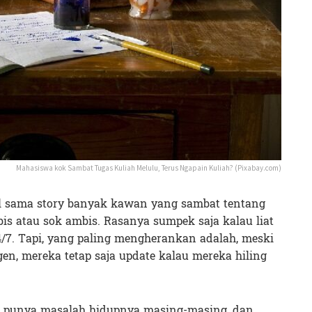
Mahasiswa kok Sambat Tugas Kuliah Melulu, Terus Ngapain Kuliah? (Pixabay.com)
sel sama story banyak kawan yang sambat tentang
bis atau sok ambis. Rasanya sumpek saja kalau liat
/7. Tapi, yang paling mengherankan adalah, meski
en, mereka tetap saja update kalau mereka hiling
sti punya masalah hidupnya masing-masing, dan