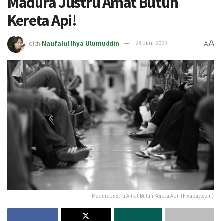
Madura Justru Amat Butuh
Kereta Api!
A
oleh
Naufalul Ihya Ulumuddin
28 Juni 2023
A
Madura Justru Amat Butuh Kereta Api! (Pixabay.com)