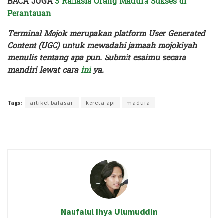
BACA JUGA
3 Rahasia Orang Madura Sukses di
Perantauan
Terminal Mojok merupakan platform User Generated
Content (UGC) untuk mewadahi jamaah mojokiyah
menulis tentang apa pun. Submit esaimu secara
mandiri lewat cara
ini
ya.
Terakhir diperbarui pada 27 Juni 2023 oleh
Rizky Prasetya
Tags:
artikel balasan
kereta api
madura
Naufalul Ihya Ulumuddin