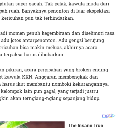
angdutan super gagah. Tak pelak, kawula muda dari
pah ruah. Banyaknya penonton di luar ekspektasi
an kericuhan pun tak terhindarkan.
adi momen penuh kegembiraan dan diselimuti rasa
g adu jotos antarpenonton. Adu gengsi berujung
kericuhan bisa makin meluas, akhirnya acara
 terpaksa harus dibubarkan.
n pikiran, acara perpisahan yang broken ending
mpet kawula KKN. Anggaran membengkak dan
a harus ikut membantu nomboki kekurangannya.
elompok lain pun gagal, yang terjadi justru
kin akan terngiang-ngiang sepanjang hidup.