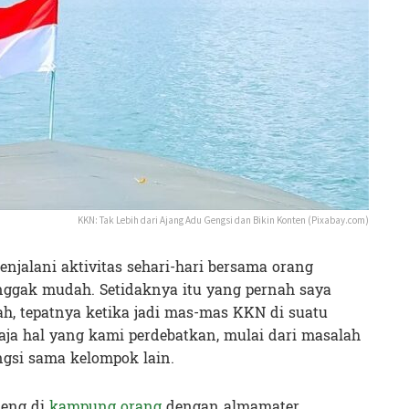
KKN: Tak Lebih dari Ajang Adu Gengsi dan Bikin Konten (Pixabay.com)
njalani aktivitas sehari-hari bersama orang
nggak mudah. Setidaknya itu yang pernah saya
h, tepatnya ketika jadi mas-mas KKN di suatu
saja hal yang kami perdebatkan, mulai dari masalah
ngsi sama kelompok lain.
leng di
kampung orang
dengan almamater