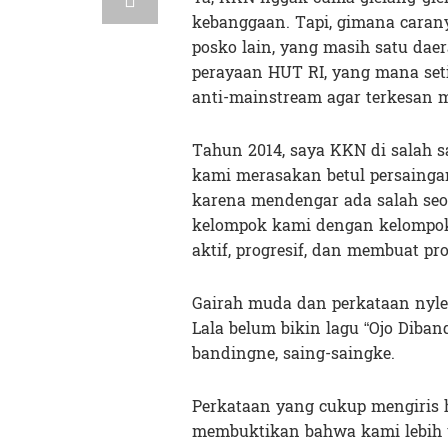
kebanggaan. Tapi, gimana carany
posko lain, yang masih satu dae
perayaan HUT RI, yang mana set
anti-mainstream agar terkesan 
Tahun 2014, saya KKN di salah 
kami merasakan betul persaingan
karena mendengar ada salah s
kelompok kami dengan kelompok l
aktif, progresif, dan membuat p
Gairah muda dan perkataan nyleki
Lala belum bikin lagu “Ojo Diban
bandingne, saing-saingke.
Perkataan yang cukup mengiris 
membuktikan bahwa kami lebih u