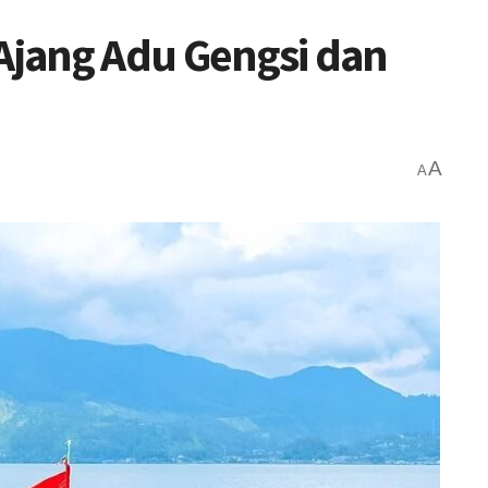
 Ajang Adu Gengsi dan
A
A