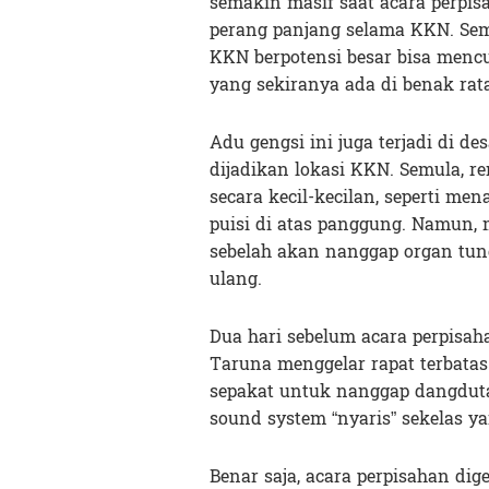
semakin masif saat acara perpis
perang panjang selama KKN. Se
KKN berpotensi besar bisa menc
yang sekiranya ada di benak rata
Adu gengsi ini juga terjadi di de
dijadikan lokasi KKN. Semula, r
secara kecil-kecilan, seperti me
puisi di atas panggung. Namun
sebelah akan nanggap organ tung
ulang.
Dua hari sebelum acara perpisa
Taruna menggelar rapat terbatas
sepakat untuk nanggap dangdut
sound system “nyaris” sekelas y
Benar saja, acara perpisahan di