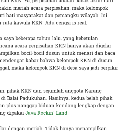
ahan KKN. Ya, perpisahan adalah babak akhir dari
makin meriah acara perpisahan, maka kelompok
uri hati masyarakat dan pemangku wilayah. Ini
-rata kawula KKN. Adu gengsi is real.
sa saya beberapa tahun lalu, yang kebetulan
encana acara perpisahan KKN hanya akan digelar
nampilkan bocil-bocil dusun untuk menari dan baca
, mendengar kabar bahwa kelompok KKN di dusun
gal, maka kelompok KKN di desa saya jadi berpikir
han, pihak KKN dan sejumlah anggota Karang
 di Balai Padukuhan. Hasilnya, kedua belah pihak
an plus nanggap biduan kondang lengkap dengan
ang dipakai
Java Rockin’ Land
.
gelar dengan meriah. Tidak hanya menampilkan