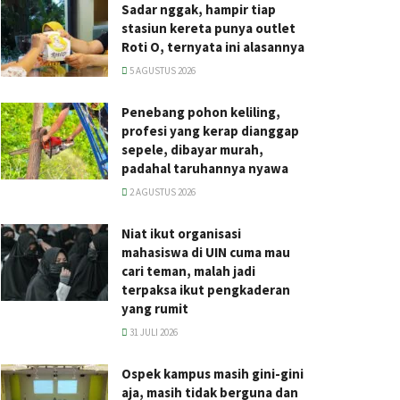
Sadar nggak, hampir tiap
stasiun kereta punya outlet
Roti O, ternyata ini alasannya
5 AGUSTUS 2026
Penebang pohon keliling,
profesi yang kerap dianggap
sepele, dibayar murah,
padahal taruhannya nyawa
2 AGUSTUS 2026
Niat ikut organisasi
mahasiswa di UIN cuma mau
cari teman, malah jadi
terpaksa ikut pengkaderan
yang rumit
31 JULI 2026
Ospek kampus masih gini-gini
aja, masih tidak berguna dan