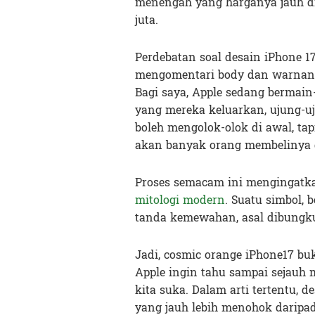
menengah yang harganya jauh di
juta.
Perdebatan soal desain iPhone 
mengomentari body dan warnanya
Bagi saya, Apple sedang bermain
yang mereka keluarkan, ujung-uj
boleh mengolok-olok di awal, tap
akan banyak orang membelinya
Proses semacam ini mengingatka
mitologi modern
. Suatu simbol, 
tanda kemewahan, asal dibungku
Jadi, cosmic orange iPhone17 bu
Apple ingin tahu sampai sejauh 
kita suka. Dalam arti tertentu, d
yang jauh lebih menohok daripad