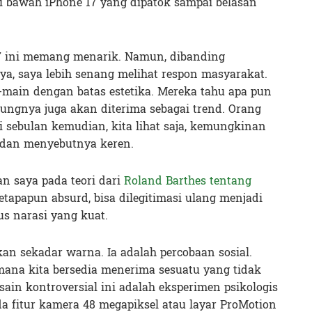
 bawah iPhone 17 yang dipatok sampai belasan
17 ini memang menarik. Namun, dibanding
, saya lebih senang melihat respon masyarakat.
-main dengan batas estetika. Mereka tahu apa pun
ungnya juga akan diterima sebagai trend. Orang
i sebulan kemudian, kita lihat saja, kemungkinan
 dan menyebutnya keren.
n saya pada teori dari
Roland Barthes tentang
betapapun absurd, bisa dilegitimasi ulang menjadi
s narasi yang kuat.
kan sekadar warna. Ia adalah percobaan sosial.
mana kita bersedia menerima sesuatu yang tidak
esain kontroversial ini adalah eksperimen psikologis
a fitur kamera 48 megapiksel atau layar ProMotion