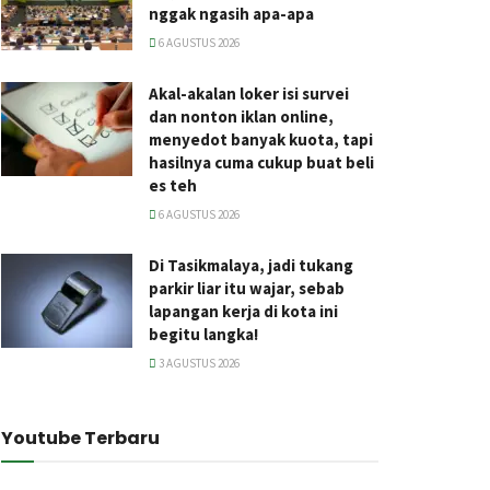
nggak ngasih apa-apa
6 AGUSTUS 2026
Akal-akalan loker isi survei
dan nonton iklan online,
menyedot banyak kuota, tapi
hasilnya cuma cukup buat beli
es teh
6 AGUSTUS 2026
Di Tasikmalaya, jadi tukang
parkir liar itu wajar, sebab
lapangan kerja di kota ini
begitu langka!
3 AGUSTUS 2026
Youtube Terbaru