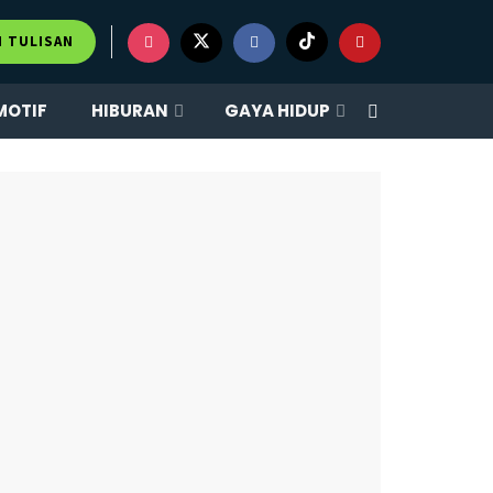
×
M TULISAN
MOTIF
HIBURAN
GAYA HIDUP