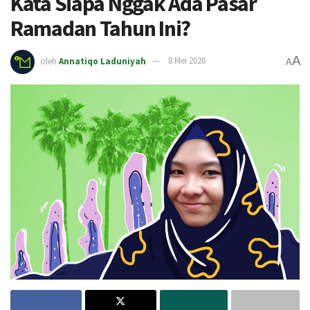
Kata Siapa Nggak Ada Pasar
Ramadan Tahun Ini?
A
oleh
Annatiqo Laduniyah
8 Mei 2020
A