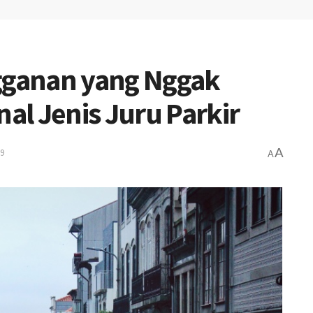
ngganan yang Nggak
l Jenis Juru Parkir
A
19
A