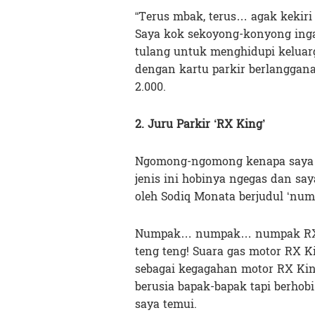
“Terus mbak, terus… agak kekiri 
Saya kok sekoyong-konyong inga
tulang untuk menghidupi keluar
dengan kartu parkir berlanggana
2.000.
2. Juru Parkir ‘RX King’
Ngomong-ngomong kenapa saya m
jenis ini hobinya ngegas dan sa
oleh Sodiq Monata berjudul ‘num
Numpak… numpak… numpak RX Ki
teng teng! Suara gas motor RX K
sebagai kegagahan motor RX King 
berusia bapak-bapak tapi berhob
saya temui.