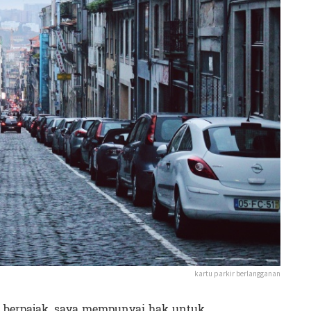
kartu parkir berlangganan
t berpajak, saya mempunyai hak untuk