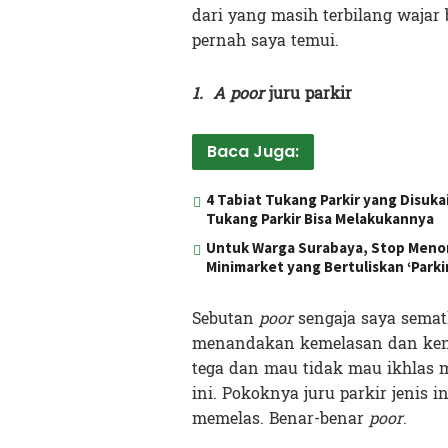
dari yang masih terbilang wajar
pernah saya temui.
1. A poor
juru parkir
Baca Juga:
4 Tabiat Tukang Parkir yang Disuk
Tukang Parkir Bisa Melakukannya
Untuk Warga Surabaya, Stop Menorm
Minimarket yang Bertuliskan ‘Parkir
Sebutan
poor
sengaja saya sema
menandakan kemelasan dan kene
tega dan mau tidak mau ikhlas me
ini. Pokoknya juru parkir jenis i
memelas. Benar-benar
poor
.