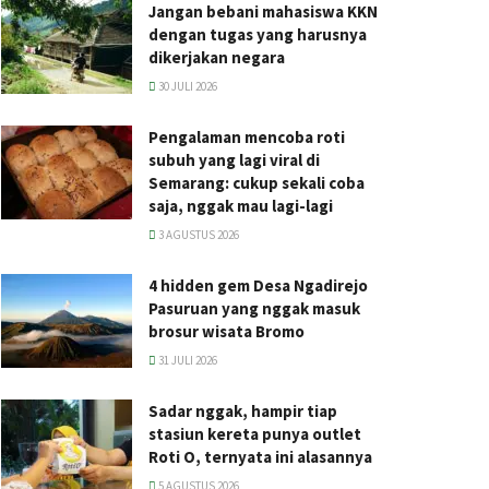
Jangan bebani mahasiswa KKN
dengan tugas yang harusnya
dikerjakan negara
30 JULI 2026
Pengalaman mencoba roti
subuh yang lagi viral di
Semarang: cukup sekali coba
saja, nggak mau lagi-lagi
3 AGUSTUS 2026
4 hidden gem Desa Ngadirejo
Pasuruan yang nggak masuk
brosur wisata Bromo
31 JULI 2026
Sadar nggak, hampir tiap
stasiun kereta punya outlet
Roti O, ternyata ini alasannya
5 AGUSTUS 2026