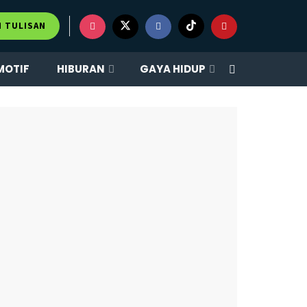
×
M TULISAN
MOTIF
HIBURAN
GAYA HIDUP