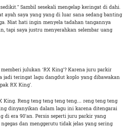
sedikit.” Sambil sesekali mengelap keringat di dahi.
t ayah saya yang yang di luar sana sedang banting
ga. Niat hati ingin menyela tadahan tangannya
n, tapi saya justru menyerahkan selembar uang
emberi julukan ‘RX King’? Karena juru parkir
ya jadi teringat lagu dangdut koplo yang dibawakan
pak RX King’.
ng. Reng teng teng teng teng… reng teng teng
ing dinyanyikan dalam lagu ini karena ditengarai
di era 90’an. Persis seperti juru parkir yang
i ngegas dan menggerutu tidak jelas yang sering