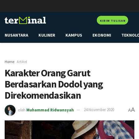
KIRIM TULISAN
NUSANTARA
KULINER
KAMPUS
EKONOMI
TEKNOL
Home
Artikel
Karakter Orang Garut
Berdasarkan Dodol yang
Direkomendasikan
A
oleh
Muhammad Ridwansyah
24 November 2020
A