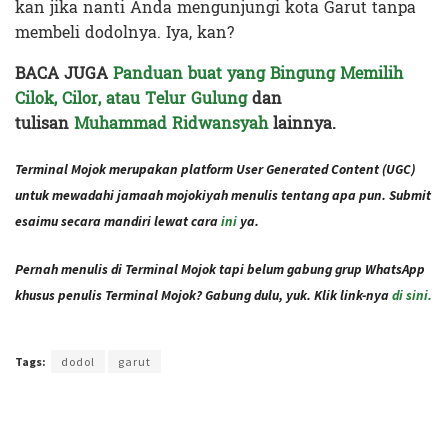
kan jika nanti Anda mengunjungi kota Garut tanpa
membeli dodolnya. Iya, kan?
BACA JUGA
Panduan buat yang Bingung Memilih
Cilok, Cilor, atau Telur Gulung
dan
tulisan
Muhammad Ridwansyah
lainnya.
Terminal Mojok merupakan platform User Generated Content (UGC)
untuk mewadahi jamaah mojokiyah menulis tentang apa pun. Submit
esaimu secara mandiri lewat cara
ini
ya.
Pernah menulis di Terminal Mojok tapi belum gabung grup WhatsApp
khusus penulis Terminal Mojok? Gabung dulu, yuk. Klik link-nya
di sini.
Terakhir diperbarui pada 22 November 2020 oleh
Audian Laili
Tags:
dodol
garut