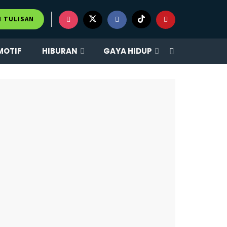
×
M TULISAN
MOTIF
HIBURAN
GAYA HIDUP