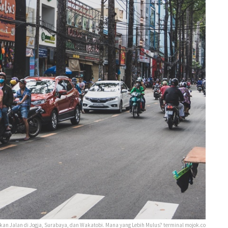
n Jalan di Jogja, Surabaya, dan Wakatobi. Mana yang Lebih Mulus? terminal mojok.co