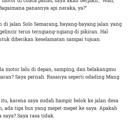
motor di cuaca panas, saya akan berpikir, “Wah,
 Bagaimana panasnya api neraka, ya?”
n di jalan Solo Semarang, bayang-bayang jalan yang
lincir terus terngiang-ngiang di pikiran. Hal
ntuk diberikan keselamatan sampai tujuan.
 motor lalu di depan, samping, dan belakangmu
jaran? Saya pernah. Rasanya seperti odading Mang
 itu, karena saya sudah hampir belok ke jalan desa
 ada tiga bus yang mepet-mepet ke saya. Apakah
a saya? Saya rasa tidak.