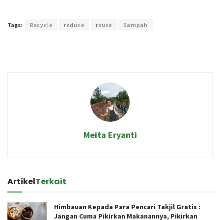
Terakhir diperbarui pada 11 November 2019 oleh
Audian Laili
Tags:
Recycle
reduce
reuse
Sampah
Meita Eryanti
Artikel
Terkait
Himbauan Kepada Para Pencari Takjil Gratis :
Jangan Cuma Pikirkan Makanannya, Pikirkan