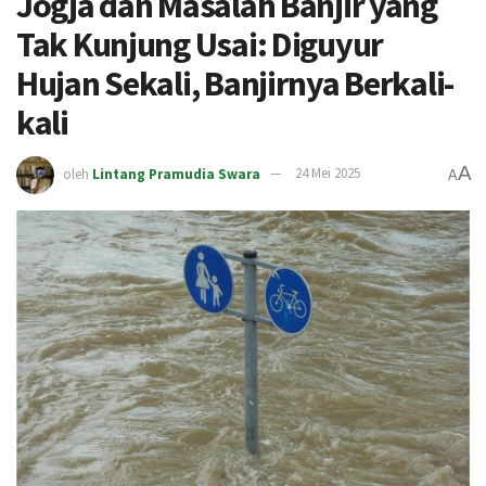
Jogja dan Masalah Banjir yang
Tak Kunjung Usai: Diguyur
Hujan Sekali, Banjirnya Berkali-
kali
A
oleh
Lintang Pramudia Swara
24 Mei 2025
A