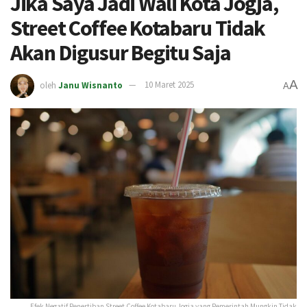
Jika Saya Jadi Wali Kota Jogja,
Street Coffee Kotabaru Tidak
Akan Digusur Begitu Saja
A
oleh
Janu Wisnanto
10 Maret 2025
A
Efek Negatif Penertiban Street Coffee Kotabaru Jogja yang Pemerintah Mungkin Tidak