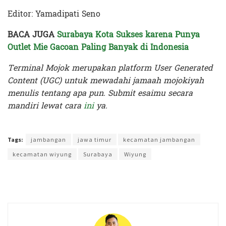
Editor: Yamadipati Seno
BACA JUGA
Surabaya Kota Sukses karena Punya
Outlet Mie Gacoan Paling Banyak di Indonesia
Terminal Mojok merupakan platform User Generated
Content (UGC) untuk mewadahi jamaah mojokiyah
menulis tentang apa pun. Submit esaimu secara
mandiri lewat cara
ini
ya.
Terakhir diperbarui pada 26 Desember 2023 oleh
Yamadipati Seno
Tags:
jambangan
jawa timur
kecamatan jambangan
kecamatan wiyung
Surabaya
Wiyung