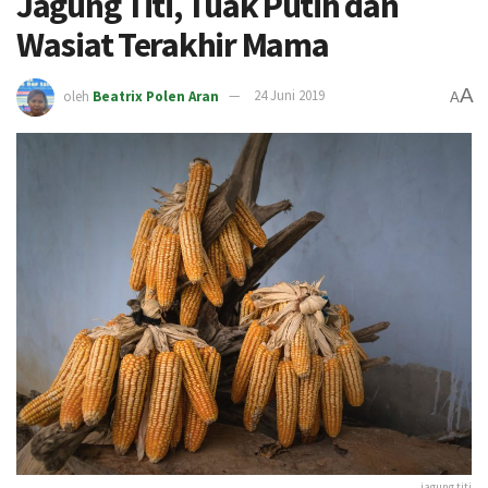
Jagung Titi, Tuak Putih dan
Wasiat Terakhir Mama
A
oleh
Beatrix Polen Aran
24 Juni 2019
A
jagung titi