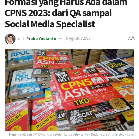
Formasi yang Harus Ada dalam
CPNS 2023: dari QA sampai
Social Media Specialist
A
oleh
Prabu Yudianto
5 Agustus 2022
A
Menerka Alasan CPNS Mundur setelah Lulus Seleksi (Pak Dudung via Shutterstock.com)