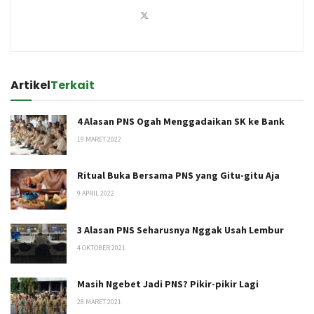
Artikel
Terkait
4 Alasan PNS Ogah Menggadaikan SK ke Bank
19 MARET 2022
Ritual Buka Bersama PNS yang Gitu-gitu Aja
9 APRIL 2022
3 Alasan PNS Seharusnya Nggak Usah Lembur
4 OKTOBER 2021
Masih Ngebet Jadi PNS? Pikir-pikir Lagi
28 MARET 2021