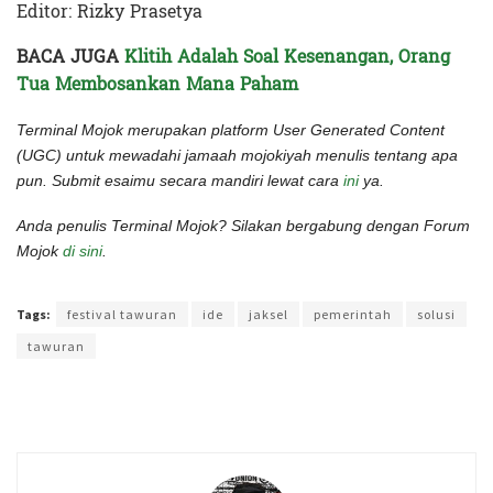
Editor: Rizky Prasetya
BACA JUGA
Klitih Adalah Soal Kesenangan, Orang
Tua Membosankan Mana Paham
Terminal Mojok merupakan platform User Generated Content
(UGC) untuk mewadahi jamaah mojokiyah menulis tentang apa
pun. Submit esaimu secara mandiri lewat cara
ini
ya.
Anda penulis Terminal Mojok? Silakan bergabung dengan Forum
Mojok
di sini
.
Terakhir diperbarui pada 13 Oktober 2022 oleh
Rizky Prasetya
Tags:
festival tawuran
ide
jaksel
pemerintah
solusi
tawuran