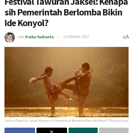
Festival Tawuran Jaksel: Kenapa
sih Pemerintah Berlomba Bikin
Ide Konyol?
A
oleh
Prabu Yudianto
13 Oktober 2022
A
Festival Tawuran Jaksel: Kenapa sih Pemerintah Berlomba Bikin Ide Konyol? (Pixabay.com)