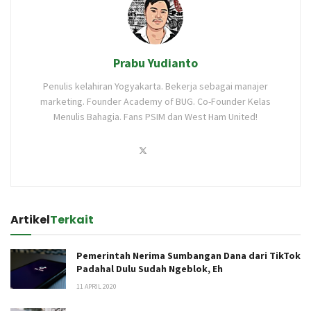
Prabu Yudianto
Penulis kelahiran Yogyakarta. Bekerja sebagai manajer
marketing. Founder Academy of BUG. Co-Founder Kelas
Menulis Bahagia. Fans PSIM dan West Ham United!
Artikel
Terkait
Pemerintah Nerima Sumbangan Dana dari TikTok
Padahal Dulu Sudah Ngeblok, Eh
11 APRIL 2020