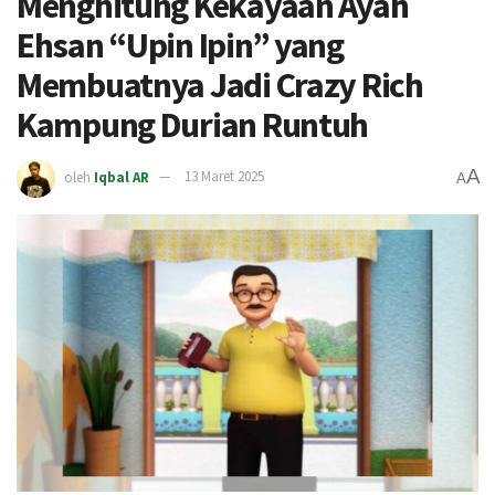
Menghitung Kekayaan Ayah
Ehsan “Upin Ipin” yang
Membuatnya Jadi Crazy Rich
Kampung Durian Runtuh
A
oleh
Iqbal AR
13 Maret 2025
A