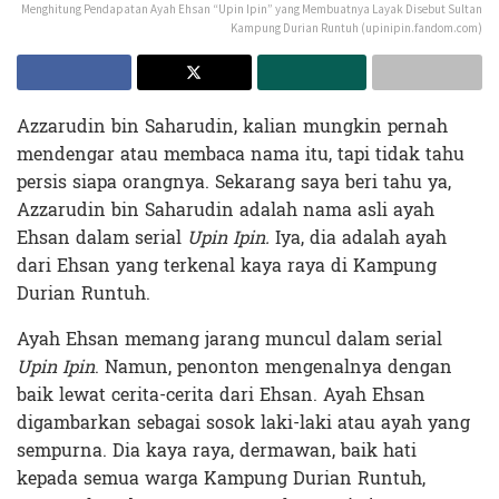
Menghitung Pendapatan Ayah Ehsan “Upin Ipin” yang Membuatnya Layak Disebut Sultan
Kampung Durian Runtuh (upinipin.fandom.com)
Azzarudin bin Saharudin, kalian mungkin pernah
mendengar atau membaca nama itu, tapi tidak tahu
persis siapa orangnya. Sekarang saya beri tahu ya,
Azzarudin bin Saharudin adalah nama asli ayah
Ehsan dalam serial
Upin Ipin.
Iya, dia adalah ayah
dari Ehsan yang terkenal kaya raya di Kampung
Durian Runtuh.
Ayah Ehsan memang jarang muncul dalam serial
Upin Ipin
. Namun, penonton mengenalnya dengan
baik lewat cerita-cerita dari Ehsan. Ayah Ehsan
digambarkan sebagai sosok laki-laki atau ayah yang
sempurna. Dia kaya raya, dermawan, baik hati
kepada semua warga Kampung Durian Runtuh,