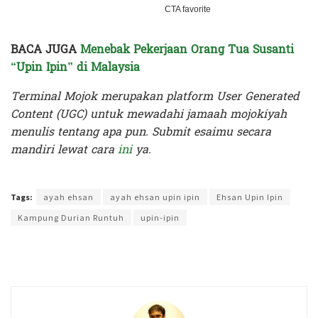
BACA JUGA
Menebak Pekerjaan Orang Tua Susanti
“Upin Ipin” di Malaysia
Terminal Mojok merupakan platform User Generated
Content (UGC) untuk mewadahi jamaah mojokiyah
menulis tentang apa pun. Submit esaimu secara
mandiri lewat cara
ini
ya.
Terakhir diperbarui pada 14 Maret 2025 oleh
Kenia Intan
Tags:
ayah ehsan
ayah ehsan upin ipin
Ehsan Upin Ipin
Kampung Durian Runtuh
upin-ipin