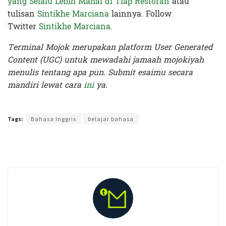
yang Selalu Lebih Mahal di Tiap Restoran
atau
tulisan
Sintikhe Marciana
lainnya. Follow
Twitter
Sintikhe Marciana
.
Terminal Mojok merupakan platform User Generated
Content (UGC) untuk mewadahi jamaah mojokiyah
menulis tentang apa pun. Submit esaimu secara
mandiri lewat cara
ini
ya.
Terakhir diperbarui pada 16 Oktober 2019 oleh
Nia Lavinia
Tags:
Bahasa Inggris
belajar bahasa