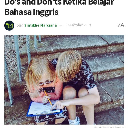
Do’s and Don’ts Ketika Belajar
Bahasa Inggris
A
oleh
Sintikhe Marciana
16 Oktober 2019
A
belajar bahasa inggris