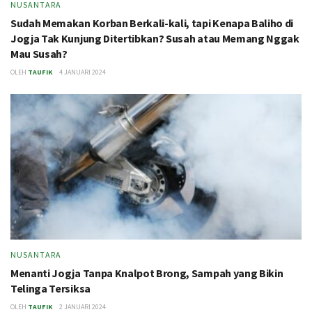
NUSANTARA
Sudah Memakan Korban Berkali-kali, tapi Kenapa Baliho di
Jogja Tak Kunjung Ditertibkan? Susah atau Memang Nggak
Mau Susah?
OLEH
TAUFIK
4 JANUARI 2024
NUSANTARA
Menanti Jogja Tanpa Knalpot Brong, Sampah yang Bikin
Telinga Tersiksa
OLEH
TAUFIK
2 JANUARI 2024