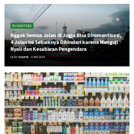
NUSANTARA
Nggak Semua Jalan di Jogja Bisa Diromantisasi,
4 Jalan Ini Sebaiknya Dihindari karena Menguji
Nyali dan Kesabaran Pengendara
OLEH
TAUFIK
6 MEI 2024