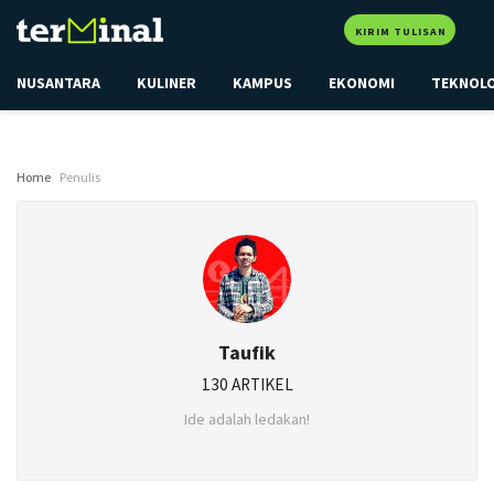
KIRIM TULISAN
NUSANTARA
KULINER
KAMPUS
EKONOMI
TEKNOL
Home
Penulis
Taufik
130 ARTIKEL
Ide adalah ledakan!