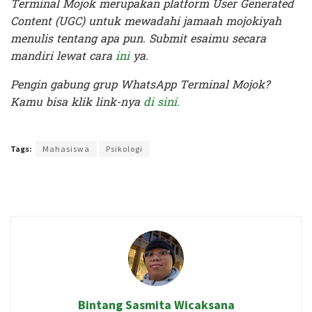
Terminal Mojok merupakan platform User Generated
Content (UGC) untuk mewadahi jamaah mojokiyah
menulis tentang apa pun. Submit esaimu secara
mandiri lewat cara
ini
ya.
Pengin gabung grup WhatsApp Terminal Mojok?
Kamu bisa klik link-nya
di sini.
Terakhir diperbarui pada 3 September 2020 oleh
Ajeng Rizka
Tags:
Mahasiswa
Psikologi
Bintang Sasmita Wicaksana