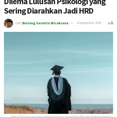
Dilema Lulusan Psikologi yang
Sering Diarahkan Jadi HRD
A
oleh
Bintang Sasmita Wicaksana
4 September 2020
A
Menjadi Sarjana dari Desa dengan Tuntutan Sukses Versi Tetangga terminal mojok.co