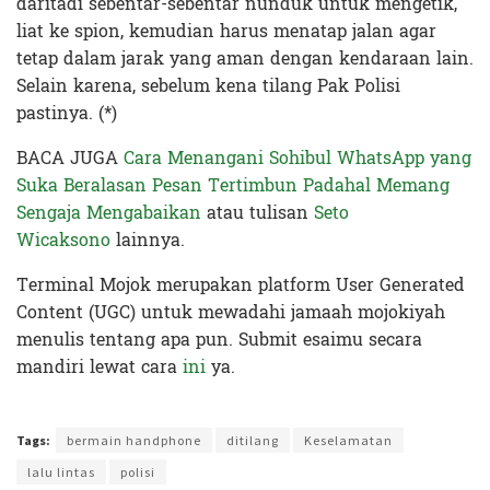
daritadi sebentar-sebentar nunduk untuk mengetik,
liat ke spion, kemudian harus menatap jalan agar
tetap dalam jarak yang aman dengan kendaraan lain.
Selain karena, sebelum kena tilang Pak Polisi
pastinya. (*)
BACA JUGA
Cara Menangani Sohibul WhatsApp yang
Suka Beralasan Pesan Tertimbun Padahal Memang
Sengaja Mengabaikan
atau tulisan
Seto
Wicaksono
lainnya.
Terminal Mojok merupakan platform User Generated
Content (UGC) untuk mewadahi jamaah mojokiyah
menulis tentang apa pun. Submit esaimu secara
mandiri lewat cara
ini
ya.
Terakhir diperbarui pada 9 September 2019 oleh
Zahroh Ayu
Tags:
bermain handphone
ditilang
Keselamatan
lalu lintas
polisi