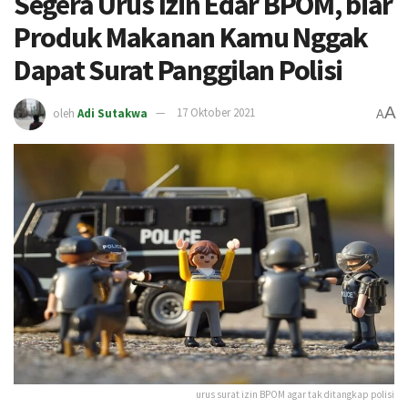
Segera Urus Izin Edar BPOM, biar
Produk Makanan Kamu Nggak
Dapat Surat Panggilan Polisi
A
oleh
Adi Sutakwa
17 Oktober 2021
A
urus surat izin BPOM agar tak ditangkap polisi