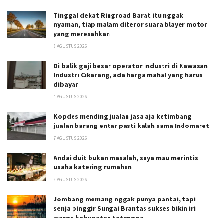
Tinggal dekat Ringroad Barat itu nggak
nyaman, tiap malam diteror suara blayer motor
yang meresahkan
3 AGUSTUS 2026
Di balik gaji besar operator industri di Kawasan
Industri Cikarang, ada harga mahal yang harus
dibayar
4 AGUSTUS 2026
Kopdes mending jualan jasa aja ketimbang
jualan barang entar pasti kalah sama Indomaret
7 AGUSTUS 2026
Andai duit bukan masalah, saya mau merintis
usaha katering rumahan
2 AGUSTUS 2026
Jombang memang nggak punya pantai, tapi
senja pinggir Sungai Brantas sukses bikin iri
warga kabupaten tetangga